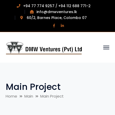
+94 77 774 9257 / +94 112 688 771-2
info@dmwventures.lk
60/2, Barnes Place, Colombo 07
Facebook
LinkedIn
Profile
Profile
Main Project
Home
Main
Main Project